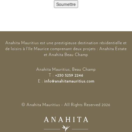
Soumettre
Anahita Mauritius est une prestigieuse destination résidentielle et
de loisirs à l’île Maurice comprenant deux projets : Anahita Estate
et Anahita Beau Champ
Anahita Mauritius, Beau Champ
T :
+230 5259 2246
E :
info@anahitamauritius.com
© Anahita Mauritius - All Rights Reserved
2026