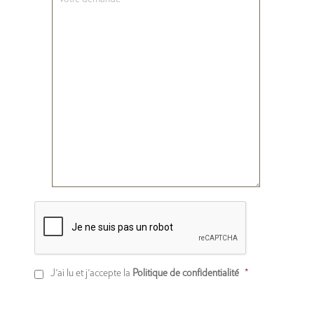
titre
CAPTCHA
Consentement
J'ai lu et j'accepte la
(Nécessaire)
Politique de confidentialité