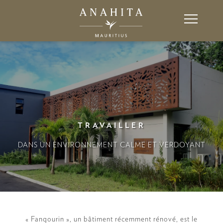
TRAVAILLER
DANS UN ENVIRONNEMENT CALME ET VERDOYANT
« Fangourin », un bâtiment récemment rénové, est le